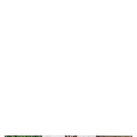
カフェ
(30)
山梨ベーカリー
(28)
ランチ
(25)
桜
(25)
お花見
(25)
しあわせパンの旅
(24)
北杜市
(24)
山梨県
(24)
ソフトクリーム
(23)
テイクアウト
(23)
甲府市
(23)
コーヒー
(22)
山梨観光
(22)
以前の特集まとめ記事