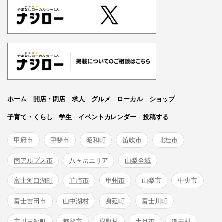
ホーム
開店・閉店
求人
グルメ
ローカル
ショップ
子育て・くらし
学生
イベントカレンダー
投稿する
甲府市
甲斐市
昭和町
笛吹市
北杜市
南アルプス市
八ヶ岳エリア
山梨全域
富士河口湖町
韮崎市
甲州市
山梨市
中央市
富士吉田市
山中湖村
身延町
富士川町
市川三郷町
都留市
忍野村
大月市
道志村