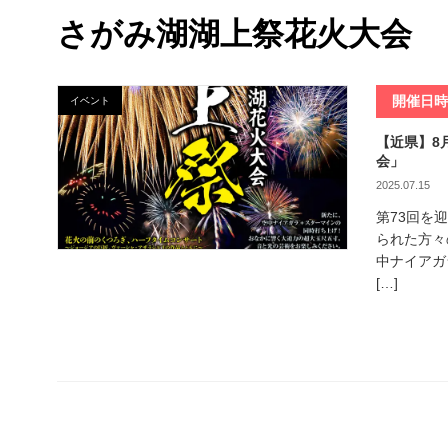
さがみ湖湖上祭花火大会
開催日
イベント
【近県】8
会」
2025.07.15
第73回を
られた方々
中ナイアガ
[…]