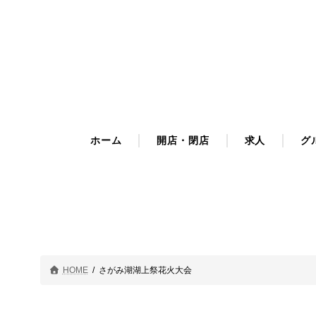
コ
ナ
ン
ビ
テ
ゲ
ン
ー
ツ
シ
へ
ョ
ス
ン
キ
に
ホーム
開店・閉店
求人
グ
ッ
移
プ
動
HOME
さがみ湖湖上祭花火大会