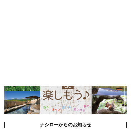
テイクアウト
(23)
甲府市
(23)
コーヒー
(22)
山梨観光
(22)
以前の特集まとめ記事
ナシローからのお知らせ