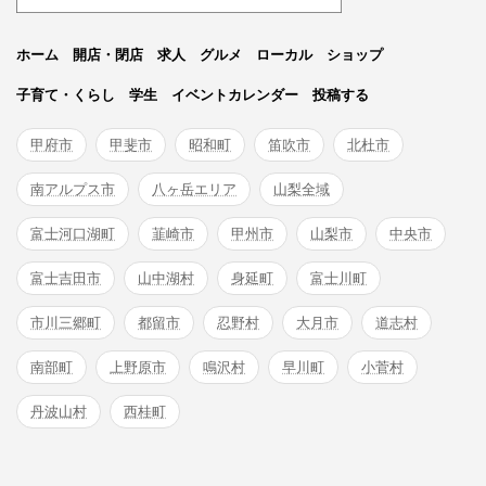
ホーム
開店・閉店
求人
グルメ
ローカル
ショップ
子育て・くらし
学生
イベントカレンダー
投稿する
甲府市
甲斐市
昭和町
笛吹市
北杜市
南アルプス市
八ヶ岳エリア
山梨全域
富士河口湖町
韮崎市
甲州市
山梨市
中央市
富士吉田市
山中湖村
身延町
富士川町
市川三郷町
都留市
忍野村
大月市
道志村
南部町
上野原市
鳴沢村
早川町
小菅村
丹波山村
西桂町