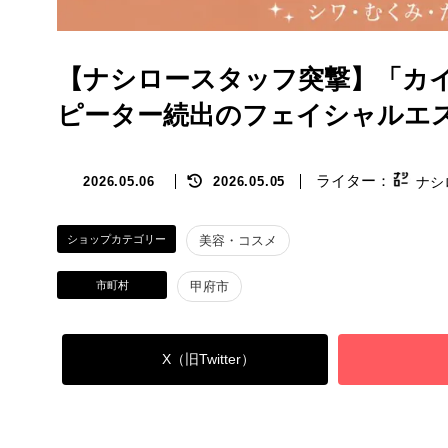
【ナシロースタッフ突撃】「カ
ピーター続出のフェイシャルエ
最
ナシ
2026.05.06
2026.05.05
終
更
新
ショップカテゴリー
美容・コスメ
日
時
市町村
甲府市
:
X（旧Twitter）