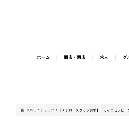
コ
ナ
ン
ビ
テ
ゲ
ン
ー
ツ
シ
へ
ョ
ス
ン
キ
に
ホーム
開店・閉店
求人
グ
ッ
移
プ
動
HOME
ショップ
【ナシロースタッフ突撃】「カイロセラピー