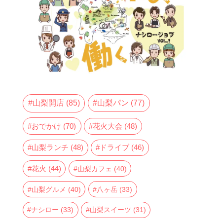
山梨開店
(85)
山梨パン
(77)
おでかけ
(70)
花火大会
(48)
山梨ランチ
(48)
ドライブ
(46)
花火
(44)
山梨カフェ
(40)
山梨グルメ
(40)
八ヶ岳
(33)
ナシロー
(33)
山梨スイーツ
(31)