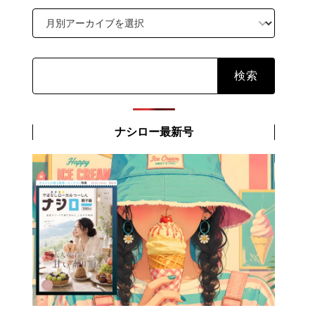
検
索:
ナシロー最新号