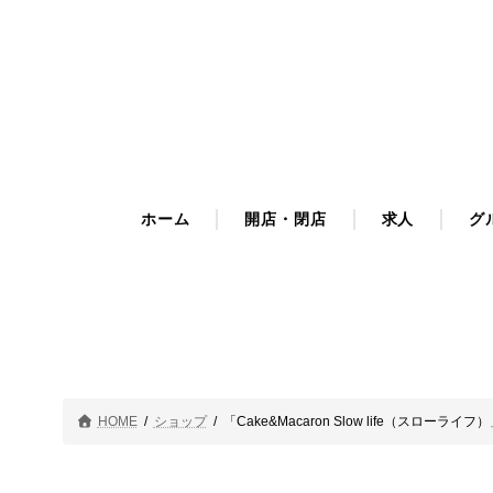
コ
ナ
ン
ビ
テ
ゲ
ン
ー
ツ
シ
へ
ョ
ス
ン
キ
に
ホーム
開店・閉店
求人
グ
ッ
移
プ
動
HOME
ショップ
「Cake&Macaron Slow life（