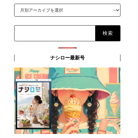
検
索:
ナシロー最新号