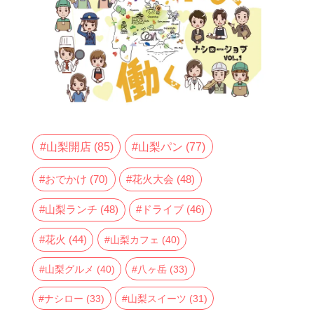
山梨開店
(85)
山梨パン
(77)
おでかけ
(70)
花火大会
(48)
山梨ランチ
(48)
ドライブ
(46)
花火
(44)
山梨カフェ
(40)
山梨グルメ
(40)
八ヶ岳
(33)
ナシロー
(33)
山梨スイーツ
(31)