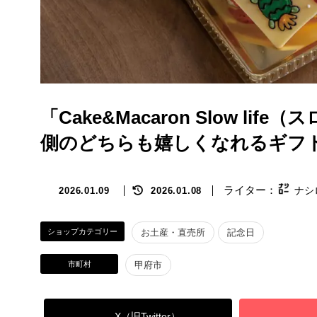
「Cake&Macaron Slow 
側のどちらも嬉しくなれるギフ
最
ナシ
2026.01.09
2026.01.08
終
更
新
ショップカテゴリー
お土産・直売所
記念日
日
時
市町村
甲府市
:
X（旧Twitter）