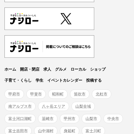
ホーム
開店・閉店
求人
グルメ
ローカル
ショップ
子育て・くらし
学生
イベントカレンダー
投稿する
甲府市
甲斐市
昭和町
笛吹市
北杜市
南アルプス市
八ヶ岳エリア
山梨全域
富士河口湖町
韮崎市
甲州市
山梨市
中央市
富士吉田市
山中湖村
身延町
富士川町