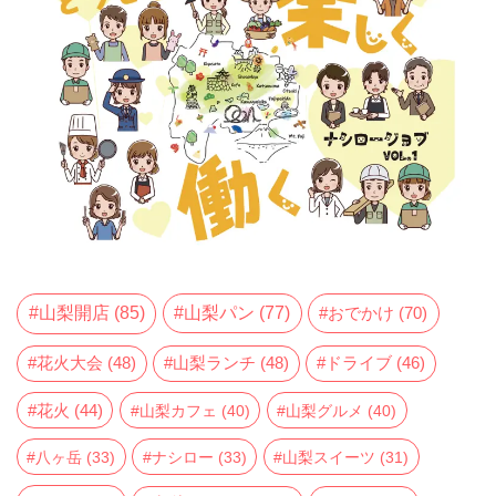
山梨開店
(85)
山梨パン
(77)
おでかけ
(70)
花火大会
(48)
山梨ランチ
(48)
ドライブ
(46)
花火
(44)
山梨カフェ
(40)
山梨グルメ
(40)
八ヶ岳
(33)
ナシロー
(33)
山梨スイーツ
(31)