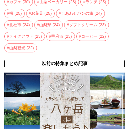
カフェ
(30)
山梨ベーカリー
(28)
ランチ
(25)
桜
(25)
お花見
(25)
しあわせパンの旅
(24)
北杜市
(24)
山梨県
(24)
ソフトクリーム
(23)
テイクアウト
(23)
甲府市
(23)
コーヒー
(22)
山梨観光
(22)
以前の特集まとめ記事