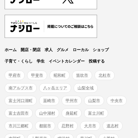
ホーム
開店・閉店
求人
グルメ
ローカル
ショップ
子育て・くらし
学生
イベントカレンダー
投稿する
甲府市
甲斐市
昭和町
笛吹市
北杜市
南アルプス市
八ヶ岳エリア
山梨全域
富士河口湖町
韮崎市
甲州市
山梨市
中央市
富士吉田市
山中湖村
身延町
富士川町
市川三郷町
都留市
忍野村
大月市
道志村