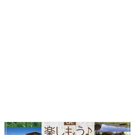
桜
(25)
お花見
(25)
しあわせパンの旅
(24)
北杜市
(24)
山梨県
(24)
ソフトクリーム
(23)
テイクアウト
(23)
甲府市
(23)
コーヒー
(22)
山梨観光
(22)
以前の特集まとめ記事