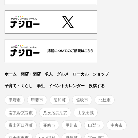
ホーム
開店・閉店
求人
グルメ
ローカル
ショップ
子育て・くらし
学生
イベントカレンダー
投稿する
甲府市
甲斐市
昭和町
笛吹市
北杜市
南アルプス市
八ヶ岳エリア
山梨全域
富士河口湖町
韮崎市
甲州市
山梨市
中央市
富士吉田市
山中湖村
身延町
富士川町