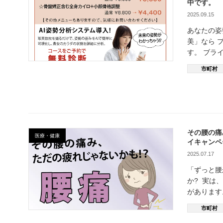
中です。
2025.09.15
あなたの姿
美」なら 
す。 ブラ
市町村
その腰の痛
医療・健康
イキャンペ
2025.07.17
「ずっと腰
か? 実は
があります
市町村