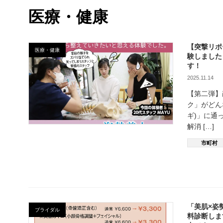
医療・健康
【突撃リポ
医療・健康
験しました
す！
2025.11.14
【第二弾】
ク」がどん
ギ)」に通
解消 […]
市町村
「美肌×姿
ブライダル
料診断しま