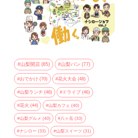
山梨開店
(85)
山梨パン
(77)
おでかけ
(70)
花火大会
(48)
山梨ランチ
(48)
ドライブ
(46)
花火
(44)
山梨カフェ
(40)
山梨グルメ
(40)
八ヶ岳
(33)
ナシロー
(33)
山梨スイーツ
(31)