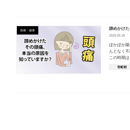
諦めかけた
医療・健康
2025.05.18
ぽかぽか
んとなく不
この時期は
市町村