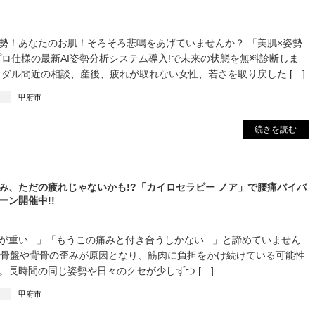
勢！あなたのお肌！そろそろ悲鳴をあげていませんか？ 「美肌×姿勢
プロ仕様の最新AI姿勢分析システム導入!で未来の状態を無料診断しま
イダル間近の相談、産後、疲れが取れない女性、若さを取り戻した […]
甲府市
続きを読む
み、ただの疲れじゃないかも!?「カイロセラピー ノア」で腰痛バイバ
ーン開催中!!
が重い...」「もうこの痛みと付き合うしかない...」と諦めていません
、骨盤や背骨の歪みが原因となり、筋肉に負担をかけ続けている可能性
。長時間の同じ姿勢や日々のクセが少しずつ […]
甲府市