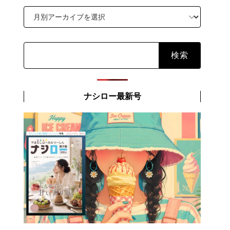
検
索:
ナシロー最新号