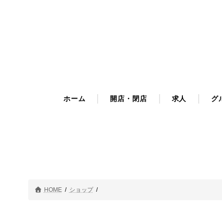
コ
ナ
ン
ビ
テ
ゲ
ン
ー
ツ
シ
へ
ョ
ス
ン
キ
に
ホーム
開店・閉店
求人
グ
ッ
移
プ
動
HOME
ショップ