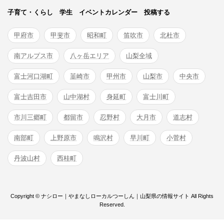
子育て・くらし
学生
イベントカレンダー
投稿する
甲府市
甲斐市
昭和町
笛吹市
北杜市
南アルプス市
八ヶ岳エリア
山梨全域
富士河口湖町
韮崎市
甲州市
山梨市
中央市
富士吉田市
山中湖村
身延町
富士川町
市川三郷町
都留市
忍野村
大月市
道志村
南部町
上野原市
鳴沢村
早川町
小菅村
丹波山村
西桂町
Copyright © ナシロー｜やまなしローカルつーしん｜山梨県の情報サイト All Rights
Reserved.