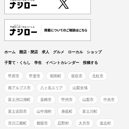
ホーム
開店・閉店
求人
グルメ
ローカル
ショップ
子育て・くらし
学生
イベントカレンダー
投稿する
甲府市
甲斐市
昭和町
笛吹市
北杜市
南アルプス市
八ヶ岳エリア
山梨全域
富士河口湖町
韮崎市
甲州市
山梨市
中央市
富士吉田市
山中湖村
身延町
富士川町
市川三郷町
都留市
忍野村
大月市
道志村