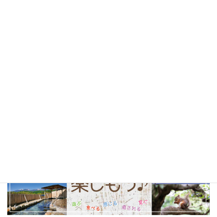
北杜市
(24)
山梨県
(24)
ソフトクリーム
(23)
テイクアウト
(23)
甲府市
(23)
コーヒー
(22)
山梨観光
(22)
以前の特集まとめ記事