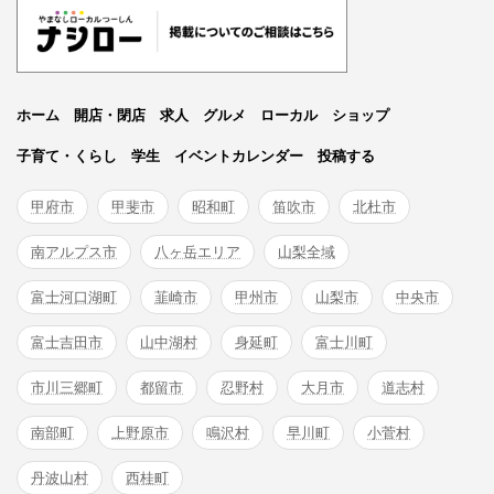
ホーム
開店・閉店
求人
グルメ
ローカル
ショップ
子育て・くらし
学生
イベントカレンダー
投稿する
甲府市
甲斐市
昭和町
笛吹市
北杜市
南アルプス市
八ヶ岳エリア
山梨全域
富士河口湖町
韮崎市
甲州市
山梨市
中央市
富士吉田市
山中湖村
身延町
富士川町
市川三郷町
都留市
忍野村
大月市
道志村
南部町
上野原市
鳴沢村
早川町
小菅村
丹波山村
西桂町