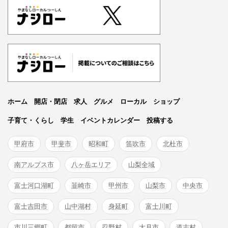
ホーム
開店・閉店
求人
グルメ
ローカル
ショップ
子育て・くらし
学生
イベントカレンダー
投稿する
甲府市
甲斐市
昭和町
笛吹市
北杜市
南アルプス市
八ヶ岳エリア
山梨全域
富士河口湖町
韮崎市
甲州市
山梨市
中央市
富士吉田市
山中湖村
身延町
富士川町
市川三郷町
都留市
忍野村
大月市
道志村