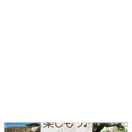
桜
(25)
お花見
(25)
しあわせパンの旅
(24)
北杜市
(24)
山梨県
(24)
ソフトクリーム
(23)
テイクアウト
(23)
甲府市
(23)
コーヒー
(22)
山梨観光
(22)
以前の特集まとめ記事