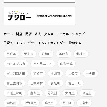
ホーム
開店・閉店
求人
グルメ
ローカル
ショップ
子育て・くらし
学生
イベントカレンダー
投稿する
甲府市
甲斐市
昭和町
笛吹市
北杜市
南アルプス市
八ヶ岳エリア
山梨全域
富士河口湖町
韮崎市
甲州市
山梨市
中央市
富士吉田市
山中湖村
身延町
富士川町
市川三郷町
都留市
忍野村
大月市
道志村
南部町
上野原市
鳴沢村
早川町
小菅村