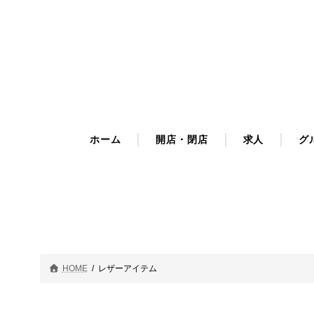
コ
ナ
ン
ビ
テ
ゲ
ン
ー
ツ
シ
へ
ョ
ス
ン
キ
に
ホーム
開店・閉店
求人
グ
ッ
移
プ
動
HOME
レザーアイテム