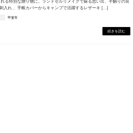
される特別な贈り物に。ランドセルリメイクで蘇る思い出、手触りの良
入れ 、手帳カバーからキャンプで活躍するレザーキ […]
甲斐市
続きを読む