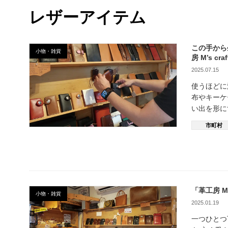
レザーアイテム
この手から
小物・雑貨
房 M’s cra
2025.07.15
使うほど
布やキーケー
い出を形に
市町村
「革工房 
小物・雑貨
2025.01.19
一つひとつ