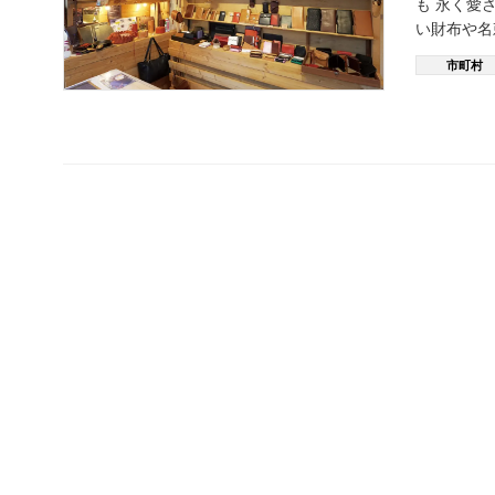
も 永く愛
い財布や名刺
市町村