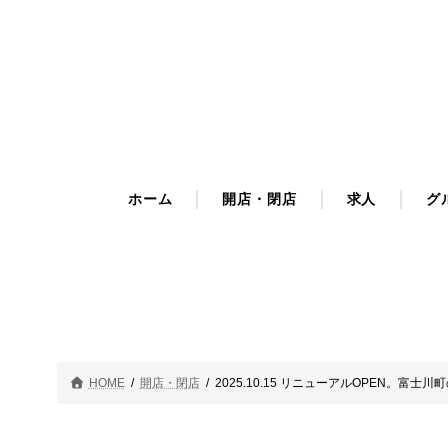
コ
ナ
ン
ビ
テ
ゲ
ン
ー
ツ
シ
へ
ョ
ス
ン
キ
に
ホーム
開店・閉店
求人
グ
ッ
移
プ
動
HOME
開店・閉店
2025.10.15 リニューアルOPEN。富