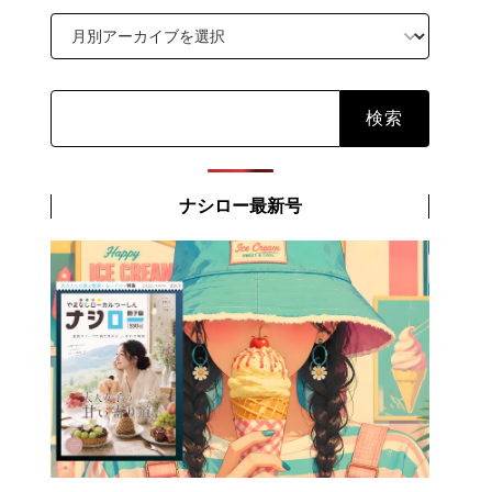
検
索:
ナシロー最新号