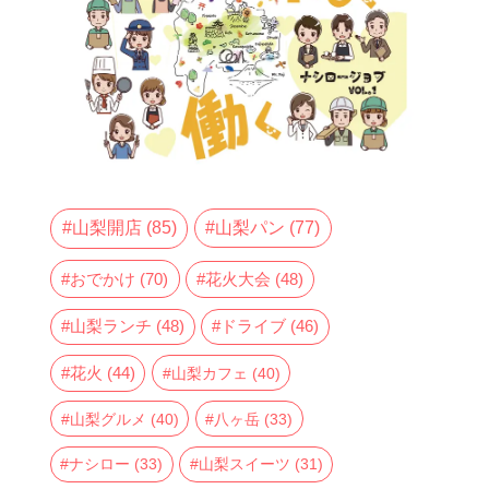
山梨開店
(85)
山梨パン
(77)
おでかけ
(70)
花火大会
(48)
山梨ランチ
(48)
ドライブ
(46)
花火
(44)
山梨カフェ
(40)
山梨グルメ
(40)
八ヶ岳
(33)
ナシロー
(33)
山梨スイーツ
(31)