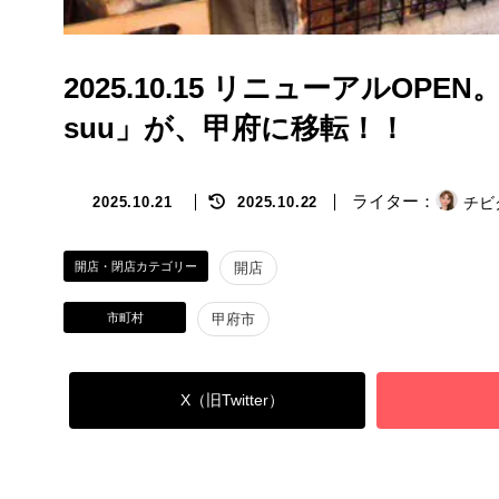
2025.10.15 リニューアルO
suu」が、甲府に移転！！
最
チビ
2025.10.21
2025.10.22
終
更
新
開店・閉店カテゴリー
開店
日
時
市町村
甲府市
:
X（旧Twitter）