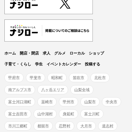
ホーム
開店・閉店
求人
グルメ
ローカル
ショップ
子育て・くらし
学生
イベントカレンダー
投稿する
甲府市
甲斐市
昭和町
笛吹市
北杜市
南アルプス市
八ヶ岳エリア
山梨全域
富士河口湖町
韮崎市
甲州市
山梨市
中央市
富士吉田市
山中湖村
身延町
富士川町
市川三郷町
都留市
忍野村
大月市
道志村